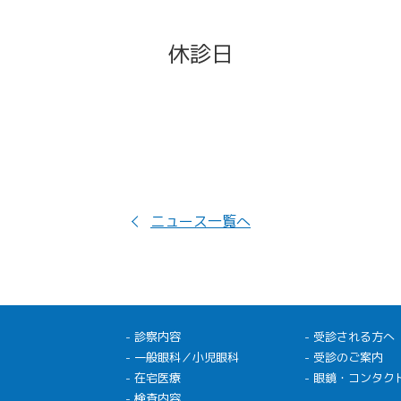
休診日
ニュース一覧へ
- 診察内容
- 受診される方へ
- 一般眼科／小児眼科
- 受診のご案内
- 在宅医療
- 眼鏡・コンタク
- 検査内容